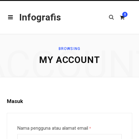
Infografis
0
ACCOUN
BROWSING
S
MY ACCOUNT
h
Masuk
o
Nama pengguna atau alamat email
*