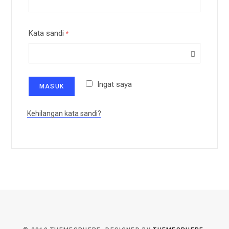
p
Kata sandi
*
p
Ingat saya
MASUK
Kehilangan kata sandi?
i
n